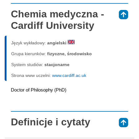
Chemia medyczna -
⇑
Cardiff University
Język wykładowy:
angielski
Grupa kierunków:
fizyczne, środowisko
System studiów:
sta­cjo­nar­ne
Strona www uczelni:
www.cardiff.ac.uk
Doctor of Philosophy (PhD)
Definicje i cytaty
⇑