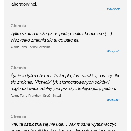
laboratoryjnej.
Wikipedia
Chemia
Tylko szatan może pisać podręczniki chemiczne (…).
Wszystko zmienia się tu co parę lat.
Autor: Jöns Jacob Berzelius
Wikiquote
Chemia
Życie to tylko chemia. Tu kropla, tam strużka, a wszystko
się zmienia. Niewielki łyk sfermentowanych soków i
nagle człowiek zdolny jest przeżyć kolejne parę godzin.
Autor: Terry Pratchett, Straż! Straż!
Wikiquote
Chemia
Nie, ta sztuczka się nie uda… Jak można wytłumaczyć
prawami chemii i fizyki tak ważny biologiczny fenomen,