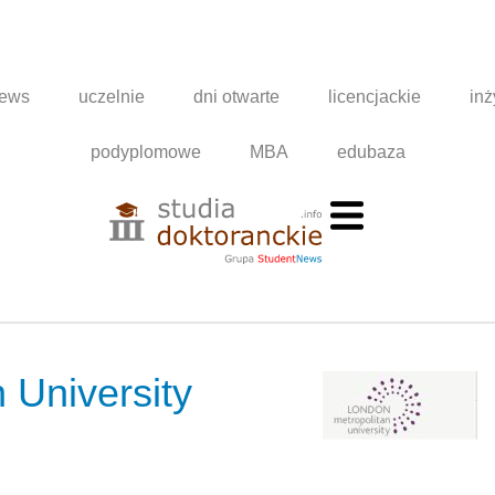
news
uczelnie
dni otwarte
licencjackie
inż
podyplomowe
MBA
edubaza
 University