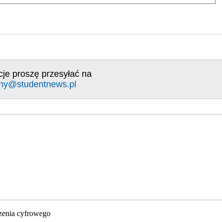
cje proszę przesyłać na
ny@studentnews.pl
zenia cyfrowego