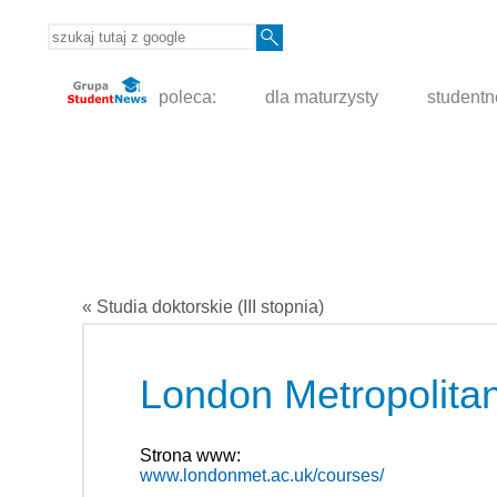
poleca:
dla maturzysty
student
« Studia doktorskie (III stopnia)
London Metropolitan
Strona www:
www.londonmet.ac.uk/courses/