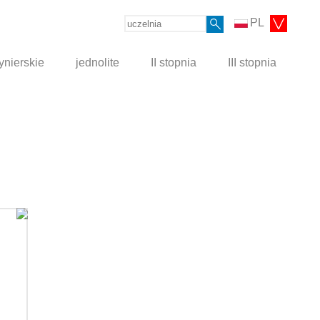
PL
ynierskie
jednolite
II stopnia
III stopnia