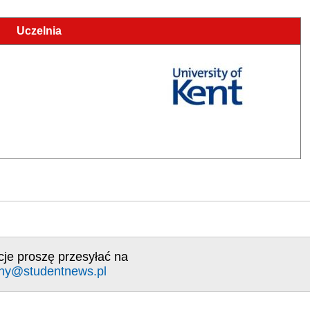
Uczelnia
cje proszę przesyłać na
ny@studentnews.pl