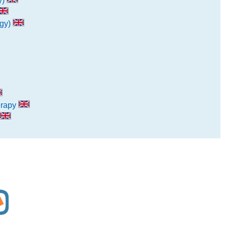
y)
ogy)
erapy