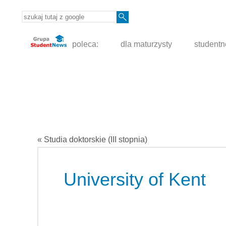
poleca:
dla maturzysty
student
« Studia doktorskie (III stopnia)
University of Kent