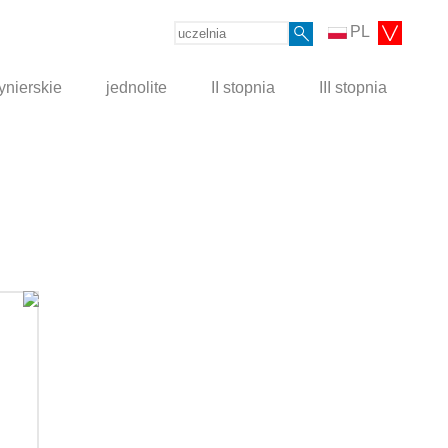
PL
ynierskie
jednolite
II stopnia
III stopnia