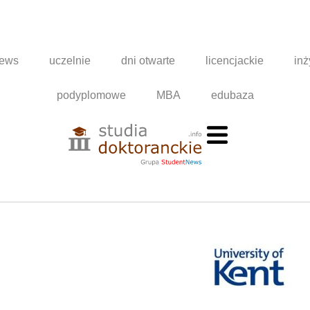
news
uczelnie
dni otwarte
licencjackie
inż
podyplomowe
MBA
edubaza