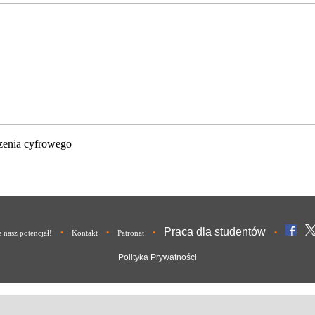
zenia cyfrowego
Praca dla studentów
•
•
•
•
nasz potencjał!
Kontakt
Patronat
Polityka Prywatności