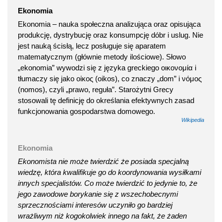
Ekonomia
Ekonomia – nauka społeczna analizująca oraz opisująca
produkcję, dystrybucję oraz konsumpcję dóbr i uslug. Nie
jest nauką ścisłą, lecz posługuje się aparatem
matematycznym (głównie metody ilościowe). Słowo
„ekonomia” wywodzi się z języka greckiego οικονομία i
tłumaczy się jako οἰκος (oikos), co znaczy „dom” i νόμος
(nomos), czyli „prawo, reguła”. Starożytni Grecy
stosowali tę definicję do określania efektywnych zasad
funkcjonowania gospodarstwa domowego.
Wikipedia
Ekonomia
Ekonomista nie może twierdzić że posiada specjalną
wiedzę, która kwalifikuje go do koordynowania wysiłkami
innych specjalistów. Co może twierdzić to jedynie to, że
jego zawodowe borykanie się z wszechobecnymi
sprzecznościami interesów uczyniło go bardziej
wrażliwym niż kogokolwiek innego na fakt, że żaden