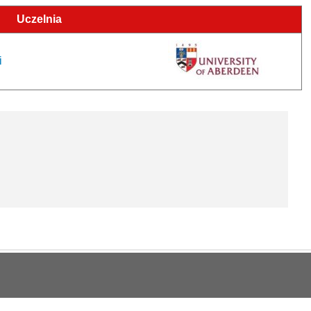
Uczelnia
i