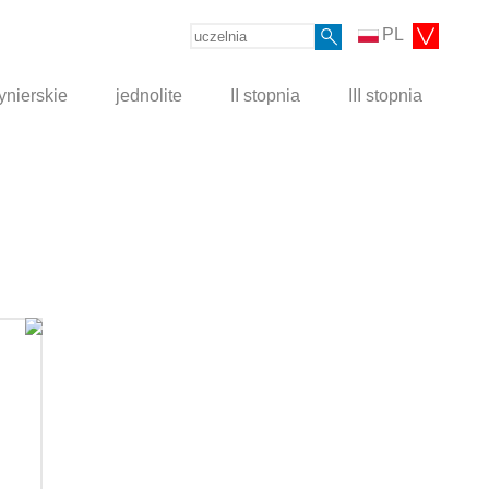
PL
ynierskie
jednolite
II stopnia
III stopnia