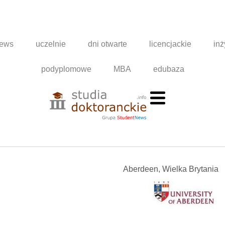
news
uczelnie
dni otwarte
licencjackie
inż
podyplomowe
MBA
edubaza
Aberdeen, Wielka Brytania