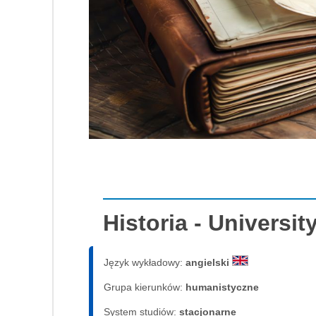
Historia - Universi
Język wykładowy:
angielski
Grupa kierunków:
humanistyczne
System studiów:
sta­cjo­nar­ne