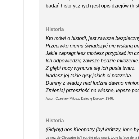
badań historycznych jest opis dziejów (hist
Historia
Kto mówi o historii, jest zawsze bezpieczn
Przeciwko niemu świadczyć nie wstaną um
Jakie zapragniesz możesz przypisać im cz
Ich odpowiedzią zawsze będzie milczenie
Z głębi nocy wynurza się ich pusta twarz.
Nadasz jej takie rysy jakich ci potrzeba.
Dumny z władzy nad ludźmi dawno minio
Zmieniaj przeszłość na własne, lepsze po
Autor: Czesław Miłosz, Dziecię Europy, 1946.
Historia
(Gdyby) nos Kleopatry (był krótszy, inne by
Le nez de Cleopatre (s'il eut été plus court, toute la face de la 