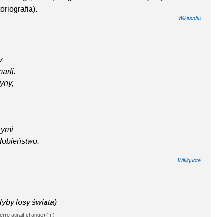
oriografia).
Wikipedia
y.
arli.
yny,
.
nymi
dobieństwo.
Wikiquote
łyby losy świata)
terre aurait change) (fr.)