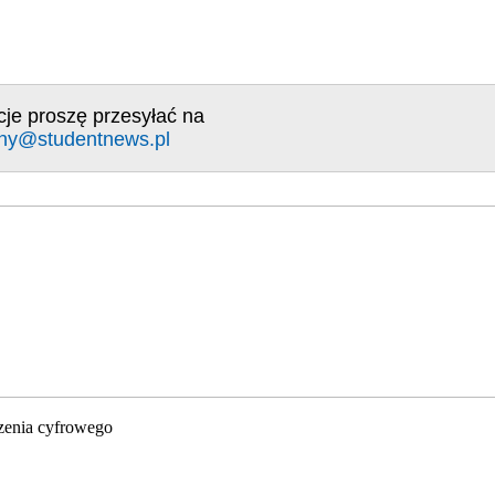
cje proszę przesyłać na
ny@studentnews.pl
zenia cyfrowego