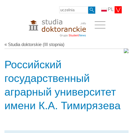
PL
« Studia doktorskie (III stopnia)
Российский
государственный
аграрный университет
имени К.А. Тимирязева