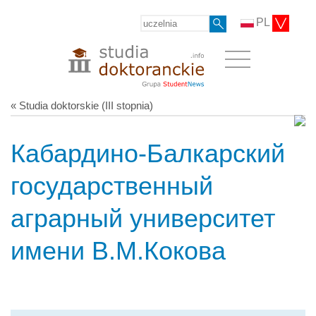
PL
« Studia doktorskie (III stopnia)
Кабардино-Балкарский
государственный
аграрный университет
имени В.М.Кокова