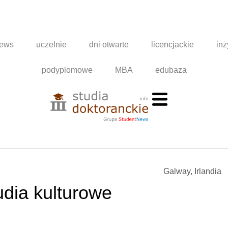
news
uczelnie
dni otwarte
licencjackie
inż
podyplomowe
MBA
edubaza
Galway, Irlandia
dia kulturowe