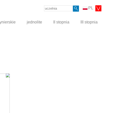
PL
ynierskie
jednolite
II stopnia
III stopnia