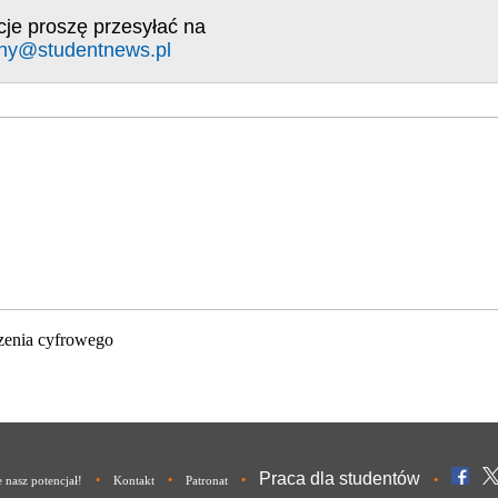
cje proszę przesyłać na
ny@studentnews.pl
zenia cyfrowego
Praca dla studentów
•
•
•
•
nasz potencjał!
Kontakt
Patronat