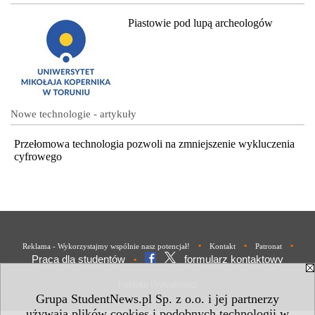
Piastowie pod lupą archeologów
Nowe technologie - artykuły
Przełomowa technologia pozwoli na zmniejszenie wykluczenia
cyfrowego
•
•
•
Reklama - Wykorzystajmy wspólnie nasz potencjał!
Kontakt
Patronat
Praca dla studentów
formularz kontaktowy
•
Polityka Prywatności
Grupa StudentNews.pl Sp. z o.o. i jej partnerzy
używają plików cookies i podobnych technologii w