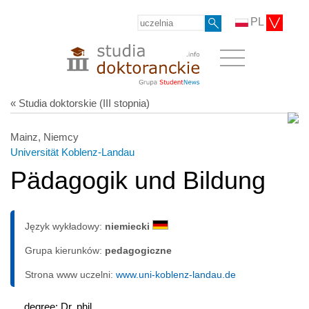
PL
« Studia doktorskie (III stopnia)
Mainz, Niemcy
Universität Koblenz-Landau
Pädagogik und Bildung
Język wykładowy:
niemiecki
Grupa kierunków:
pedagogiczne
Strona www uczelni:
www.uni-koblenz-landau.de
degree: Dr. phil.