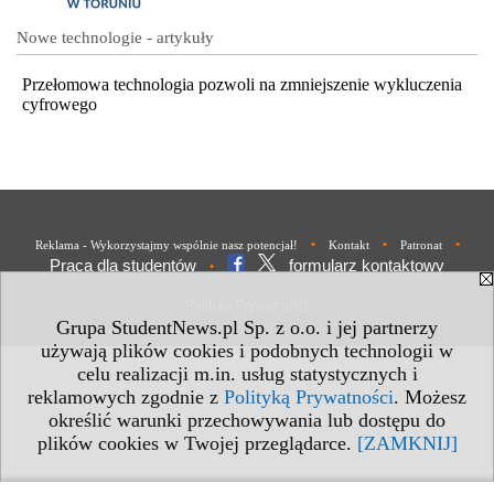
Nowe technologie - artykuły
Przełomowa technologia pozwoli na zmniejszenie wykluczenia
cyfrowego
•
•
•
Reklama - Wykorzystajmy wspólnie nasz potencjał!
Kontakt
Patronat
Praca dla studentów
formularz kontaktowy
•
Polityka Prywatności
Grupa StudentNews.pl Sp. z o.o. i jej partnerzy
używają plików cookies i podobnych technologii w
celu realizacji m.in. usług statystycznych i
reklamowych zgodnie z
Polityką Prywatności
. Możesz
określić warunki przechowywania lub dostępu do
plików cookies w Twojej przeglądarce.
[ZAMKNIJ]