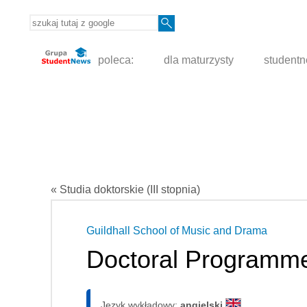
poleca:
dla maturzysty
student
« Studia doktorskie (III stopnia)
Guildhall School of Music and Drama
Doctoral Programm
Język wykładowy:
angielski