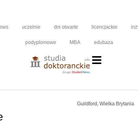
news
uczelnie
dni otwarte
licencjackie
inż
podyplomowe
MBA
edubaza
Guildford, Wielka Brytania
e