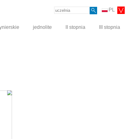
PL
ynierskie
jednolite
II stopnia
III stopnia