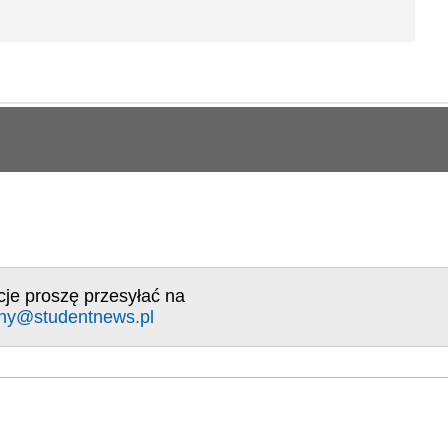
cje proszę przesyłać na
ny@studentnews.pl