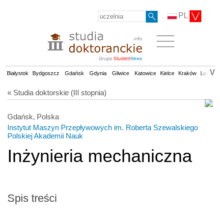
PL
V
Białystok
Bydgoszcz
Gdańsk
Gdynia
Gliwice
Katowice
Kielce
Kraków
Lublin
« Studia doktorskie (III stopnia)
Gdańsk, Polska
Instytut Maszyn Przepływowych im. Roberta Szewalskiego
Polskiej Akademii Nauk
Inżynieria mechaniczna
Spis treści