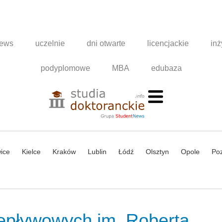
news
uczelnie
dni otwarte
licencjackie
inż
podyplomowe
MBA
edubaza
ice
Kielce
Kraków
Lublin
Łódź
Olsztyn
Opole
Po
zepływowych im. Roberta