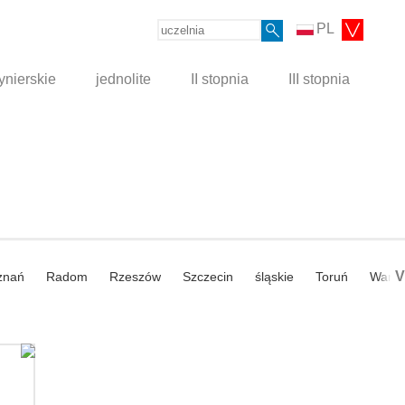
PL
ynierskie
jednolite
II stopnia
III stopnia
V
znań
Radom
Rzeszów
Szczecin
śląskie
Toruń
Wars