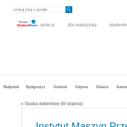
poleca:
dla maturzysty
student
Białystok
Bydgoszcz
Gdańsk
Gdynia
Gliwice
Katow
« Studia doktorskie (III stopnia)
Instytut Maszyn Pr