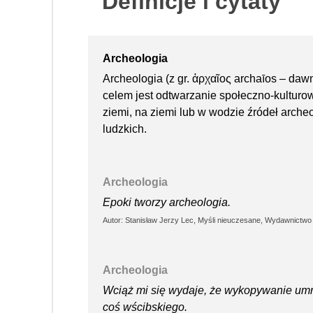
Definicje i cytaty
Archeologia
Archeologia (z gr. ἀρχαῖος archaīos – dawny
celem jest odtwarzanie społeczno-kulturo
ziemi, na ziemi lub w wodzie źródeł archeo
ludzkich.
Archeologia
Epoki tworzy archeologia.
Autor: Stanisław Jerzy Lec, Myśli nieuczesane, Wydawnictwo 
Archeologia
Wciąż mi się wydaje, że wykopywanie umrz
coś wścibskiego.