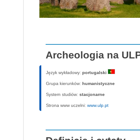
Archeologia na UL
Język wykładowy:
portugalski
Grupa kierunków:
humanistyczne
System studiów:
sta­cjo­nar­ne
Strona www uczelni:
www.ulp.pt