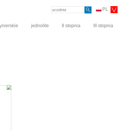
PL
ynierskie
jednolite
II stopnia
III stopnia