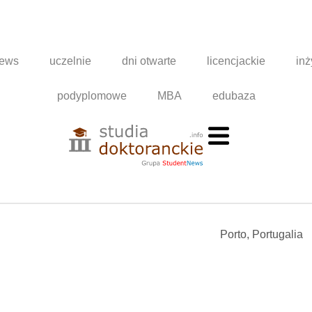
news
uczelnie
dni otwarte
licencjackie
inż
podyplomowe
MBA
edubaza
Porto, Portugalia