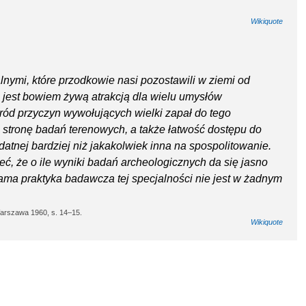
Wikiquote
lnymi, które przodkowie nasi pozostawili w ziemi od
 jest bowiem żywą atrakcją dla wielu umysłów
ód przyczyn wywołujących wielki zapał do tego
stronę badań terenowych, a także łatwość dostępu do
datnej bardziej niż jakakolwiek inna na spospolitowanie.
ć, że o ile wyniki badań archeologicznych da się jasno
ama praktyka badawcza tej specjalności nie jest w żadnym
 Warszawa 1960, s. 14–15.
Wikiquote