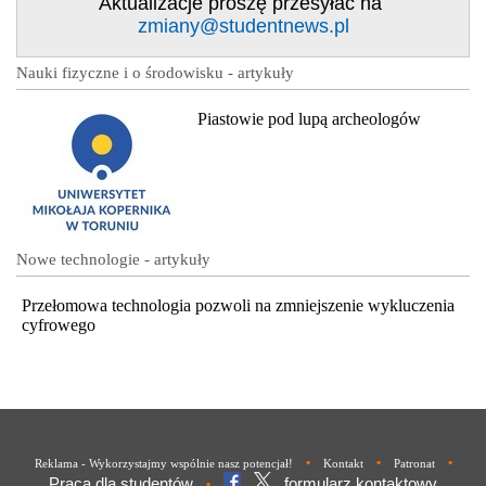
Aktualizacje proszę przesyłać na
zmiany@studentnews.pl
Nauki fizyczne i o środowisku - artykuły
Piastowie pod lupą archeologów
Nowe technologie - artykuły
Przełomowa technologia pozwoli na zmniejszenie wykluczenia
cyfrowego
•
•
•
Reklama - Wykorzystajmy wspólnie nasz potencjał!
Kontakt
Patronat
Praca dla studentów
formularz kontaktowy
•