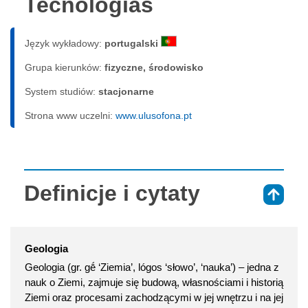
Tecnologias
Język wykładowy:
portugalski
Grupa kierunków:
fizyczne, środowisko
System studiów:
sta­cjo­nar­ne
Strona www uczelni:
www.ulusofona.pt
Definicje i cytaty
⇑
Geologia
Geologia (gr. gḗ ‘Ziemia’, lógos ‘słowo’, ‘nauka’) – jedna z
nauk o Ziemi, zajmuje się budową, własnościami i historią
Ziemi oraz procesami zachodzącymi w jej wnętrzu i na jej