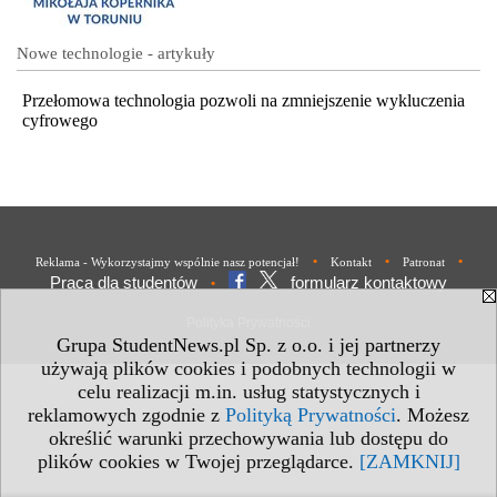
Nowe technologie - artykuły
Przełomowa technologia pozwoli na zmniejszenie wykluczenia
cyfrowego
•
•
•
Reklama - Wykorzystajmy wspólnie nasz potencjał!
Kontakt
Patronat
Praca dla studentów
formularz kontaktowy
•
Polityka Prywatności
Grupa StudentNews.pl Sp. z o.o. i jej partnerzy
używają plików cookies i podobnych technologii w
celu realizacji m.in. usług statystycznych i
reklamowych zgodnie z
Polityką Prywatności
. Możesz
określić warunki przechowywania lub dostępu do
plików cookies w Twojej przeglądarce.
[ZAMKNIJ]