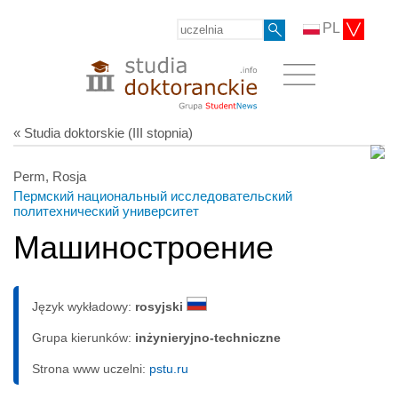
PL
« Studia doktorskie (III stopnia)
Perm, Rosja
Пермский национальный исследовательский
политехнический университет
Машиностроение
Język wykładowy:
rosyjski
Grupa kierunków:
inżynieryjno-techniczne
Strona www uczelni:
pstu.ru