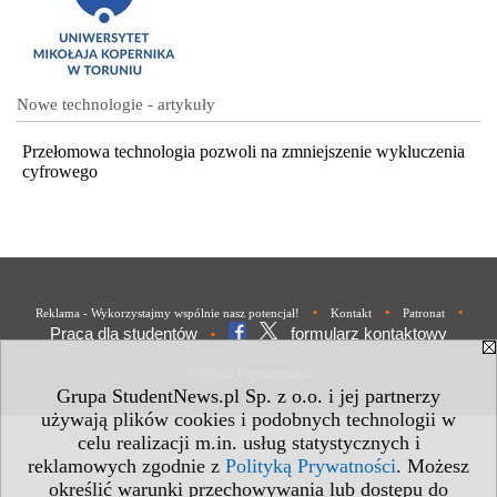
Nowe technologie - artykuły
Przełomowa technologia pozwoli na zmniejszenie wykluczenia
cyfrowego
•
•
•
Reklama - Wykorzystajmy wspólnie nasz potencjał!
Kontakt
Patronat
Praca dla studentów
formularz kontaktowy
•
Polityka Prywatności
Grupa StudentNews.pl Sp. z o.o. i jej partnerzy
używają plików cookies i podobnych technologii w
celu realizacji m.in. usług statystycznych i
reklamowych zgodnie z
Polityką Prywatności
. Możesz
określić warunki przechowywania lub dostępu do