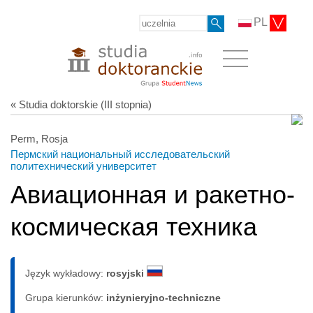
PL
« Studia doktorskie (III stopnia)
Perm, Rosja
Пермский национальный исследовательский
политехнический университет
Авиационная и ракетно-
космическая техника
Język wykładowy:
rosyjski
Grupa kierunków:
inżynieryjno-techniczne