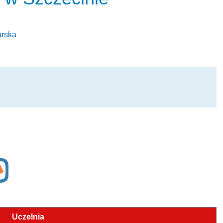
orska
Uczelnia