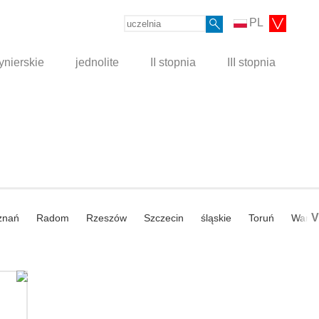
PL
ynierskie
jednolite
II stopnia
III stopnia
V
znań
Radom
Rzeszów
Szczecin
śląskie
Toruń
Wars