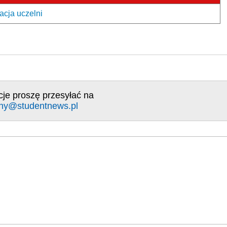
acja uczelni
cje proszę przesyłać na
ny@studentnews.pl