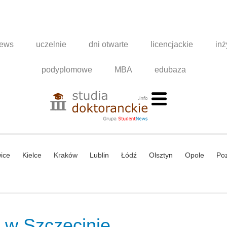
news
uczelnie
dni otwarte
licencjackie
inż
podyplomowe
MBA
edubaza
ice
Kielce
Kraków
Lublin
Łódź
Olsztyn
Opole
Po
 w Szczecinie