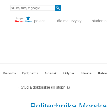
poleca:
dla maturzysty
student
Białystok
Bydgoszcz
Gdańsk
Gdynia
Gliwice
Katow
« Studia doktorskie (III stopnia)
Politechnika Morska