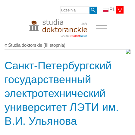
PL
« Studia doktorskie (III stopnia)
Санкт-Петербургский
государственный
электротехнический
университет ЛЭТИ им.
В.И. Ульянова