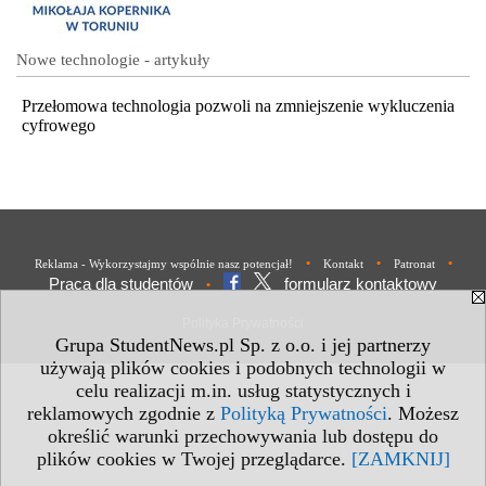
Nowe technologie - artykuły
Przełomowa technologia pozwoli na zmniejszenie wykluczenia
cyfrowego
•
•
•
Reklama - Wykorzystajmy wspólnie nasz potencjał!
Kontakt
Patronat
Praca dla studentów
formularz kontaktowy
•
Polityka Prywatności
Grupa StudentNews.pl Sp. z o.o. i jej partnerzy
używają plików cookies i podobnych technologii w
celu realizacji m.in. usług statystycznych i
reklamowych zgodnie z
Polityką Prywatności
. Możesz
określić warunki przechowywania lub dostępu do
plików cookies w Twojej przeglądarce.
[ZAMKNIJ]