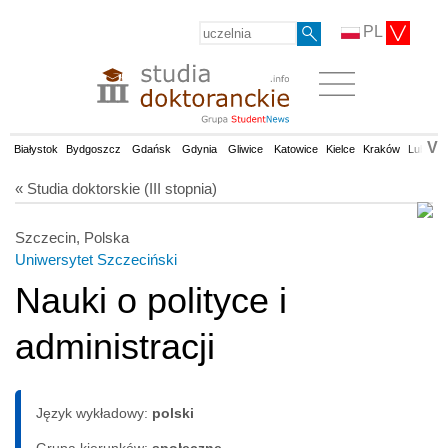
PL
V
Białystok
Bydgoszcz
Gdańsk
Gdynia
Gliwice
Katowice
Kielce
Kraków
Lublin
« Studia doktorskie (III stopnia)
Szczecin, Polska
Uniwersytet Szczeciński
Nauki o polityce i
administracji
Język wykładowy:
polski
Grupa kierunków:
społeczne