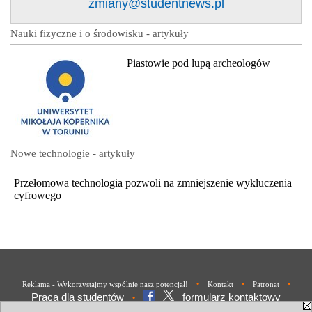
zmiany@studentnews.pl
Nauki fizyczne i o środowisku - artykuły
Piastowie pod lupą archeologów
Nowe technologie - artykuły
Przełomowa technologia pozwoli na zmniejszenie wykluczenia
cyfrowego
•
•
•
Reklama - Wykorzystajmy wspólnie nasz potencjał!
Kontakt
Patronat
Praca dla studentów
formularz kontaktowy
•