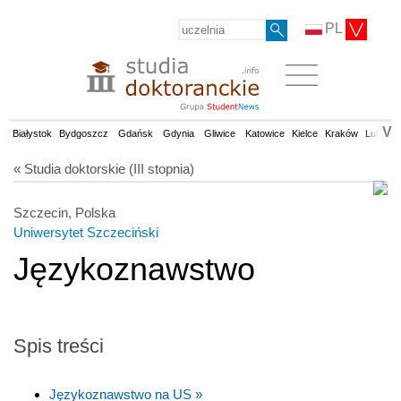
PL
V
Białystok
Bydgoszcz
Gdańsk
Gdynia
Gliwice
Katowice
Kielce
Kraków
Lublin
« Studia doktorskie (III stopnia)
Szczecin, Polska
Uniwersytet Szczeciński
Językoznawstwo
Spis treści
Językoznawstwo na US »