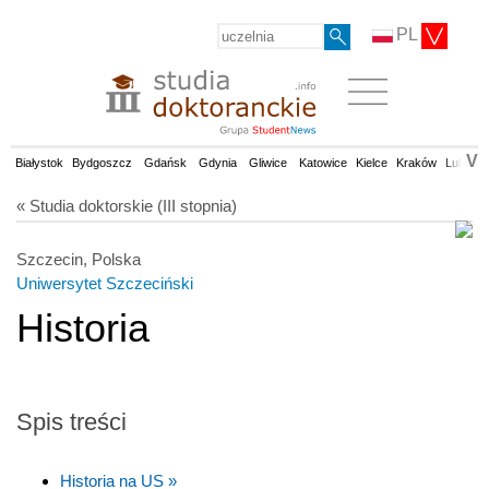
PL
V
Białystok
Bydgoszcz
Gdańsk
Gdynia
Gliwice
Katowice
Kielce
Kraków
Lublin
« Studia doktorskie (III stopnia)
Szczecin, Polska
Uniwersytet Szczeciński
Historia
Spis treści
Historia na US »