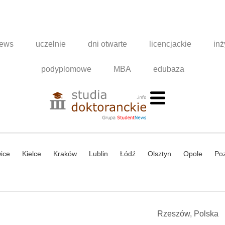
news
uczelnie
dni otwarte
licencjackie
inż
podyplomowe
MBA
edubaza
ice
Kielce
Kraków
Lublin
Łódź
Olsztyn
Opole
Po
Rzeszów, Polska