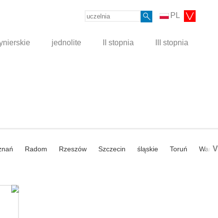
PL
ynierskie
jednolite
II stopnia
III stopnia
V
znań
Radom
Rzeszów
Szczecin
śląskie
Toruń
Wars