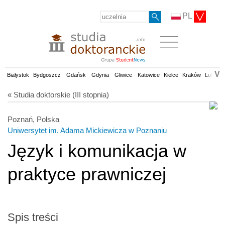
PL
V
Białystok
Bydgoszcz
Gdańsk
Gdynia
Gliwice
Katowice
Kielce
Kraków
Lublin
« Studia doktorskie (III stopnia)
Poznań, Polska
Uniwersytet im. Adama Mickiewicza w Poznaniu
Język i komunikacja w
praktyce prawniczej
Spis treści