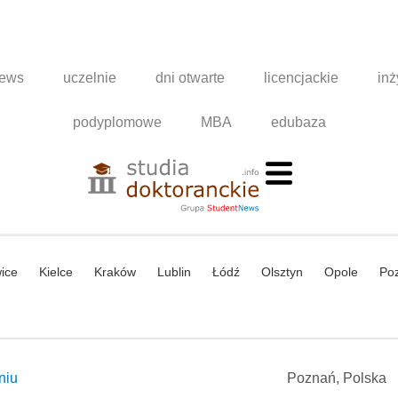
news
uczelnie
dni otwarte
licencjackie
inż
podyplomowe
MBA
edubaza
ice
Kielce
Kraków
Lublin
Łódź
Olsztyn
Opole
Po
niu
Poznań, Polska