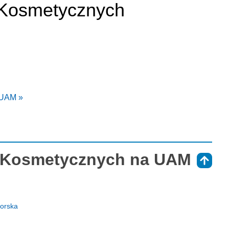
Kosmetycznych
 UAM »
 Kosmetycznych na UAM
⇑
torska