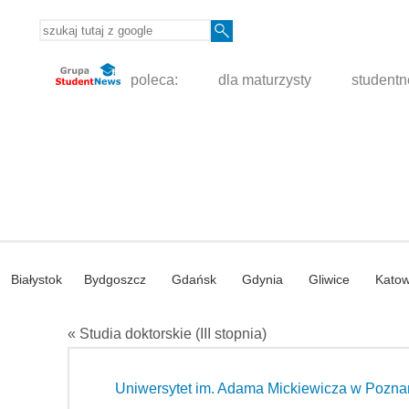
poleca:
dla maturzysty
student
Białystok
Bydgoszcz
Gdańsk
Gdynia
Gliwice
Katow
« Studia doktorskie (III stopnia)
Uniwersytet im. Adama Mickiewicza w Pozna