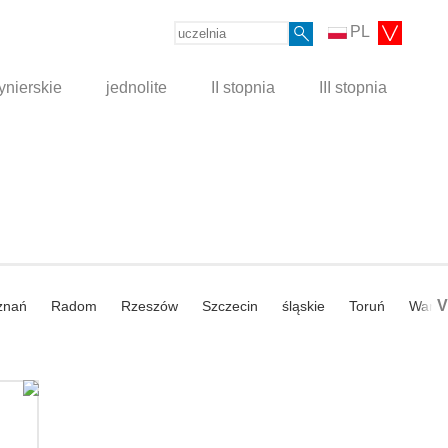
PL
ynierskie
jednolite
II stopnia
III stopnia
V
znań
Radom
Rzeszów
Szczecin
śląskie
Toruń
Wars