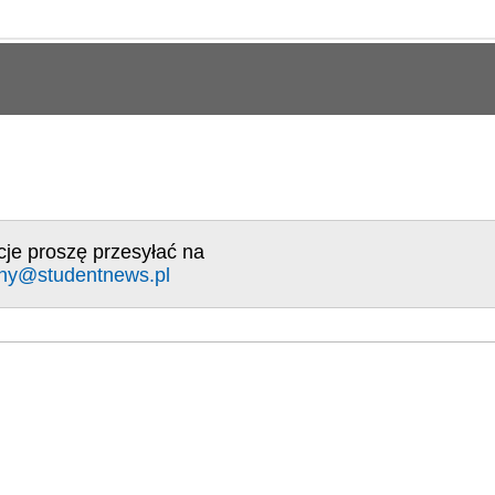
cje proszę przesyłać na
ny@studentnews.pl