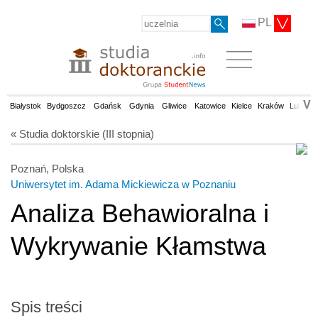
PL
V
Białystok
Bydgoszcz
Gdańsk
Gdynia
Gliwice
Katowice
Kielce
Kraków
Lublin
« Studia doktorskie (III stopnia)
Poznań, Polska
Uniwersytet im. Adama Mickiewicza w Poznaniu
Analiza Behawioralna i
Wykrywanie Kłamstwa
Spis treści