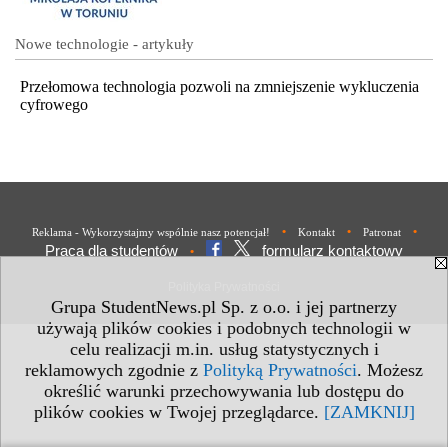
Nowe technologie - artykuły
Przełomowa technologia pozwoli na zmniejszenie wykluczenia
cyfrowego
•
•
•
Reklama - Wykorzystajmy wspólnie nasz potencjał!
Kontakt
Patronat
Praca dla studentów
formularz kontaktowy
•
Polityka Prywatności
Grupa StudentNews.pl Sp. z o.o. i jej partnerzy
używają plików cookies i podobnych technologii w
celu realizacji m.in. usług statystycznych i
reklamowych zgodnie z
Polityką Prywatności
. Możesz
określić warunki przechowywania lub dostępu do
plików cookies w Twojej przeglądarce.
[ZAMKNIJ]