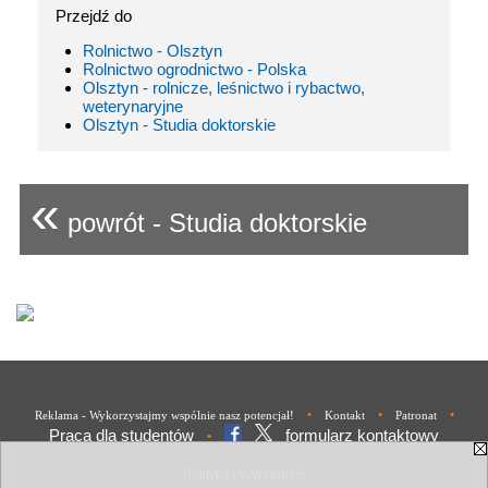
Przejdź do
Rolnictwo - Olsztyn
Rolnictwo ogrodnictwo - Polska
Olsztyn - rolnicze, leśnictwo i rybactwo,
weterynaryjne
Olsztyn - Studia doktorskie
«
powrót - Studia doktorskie
•
•
•
Reklama - Wykorzystajmy wspólnie nasz potencjał!
Kontakt
Patronat
Praca dla studentów
formularz kontaktowy
•
Polityka Prywatności