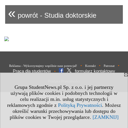
«
powrót - Studia doktorskie
•
•
•
Reklama - Wykorzystajmy wspólnie nasz potencjał!
Kontakt
Patronat
Praca dla studentów
formularz kontaktowy
•
Polityka Prywatności
Grupa StudentNews.pl Sp. z o.o. i jej partnerzy
używają plików cookies i podobnych technologii w
celu realizacji m.in. usług statystycznych i
reklamowych zgodnie z
Polityką Prywatności
. Możesz
określić warunki przechowywania lub dostępu do
plików cookies w Twojej przeglądarce.
[ZAMKNIJ]