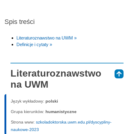
Spis treści
Literaturoznawstwo na UWM »
Definicje i cytaty »
Literaturoznawstwo
⇑
na UWM
Język wykładowy:
polski
Grupa kierunków:
humanistyczne
Strona www:
szkoladoktorska.uwm.edu.pl/dyscypliny-
naukowe-2023