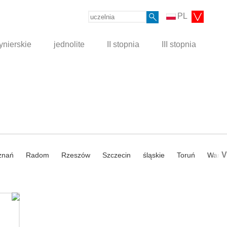
PL
ynierskie
jednolite
II stopnia
III stopnia
V
znań
Radom
Rzeszów
Szczecin
śląskie
Toruń
Wars