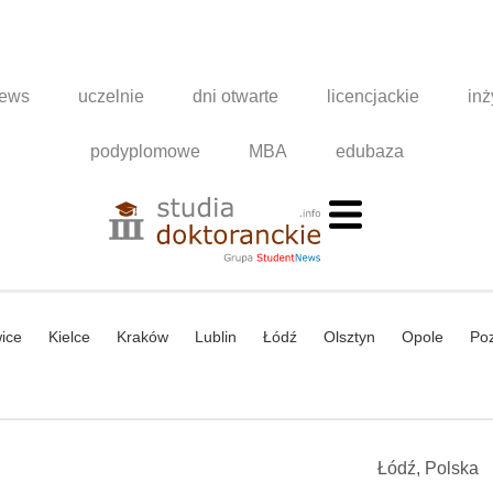
news
uczelnie
dni otwarte
licencjackie
inż
podyplomowe
MBA
edubaza
ice
Kielce
Kraków
Lublin
Łódź
Olsztyn
Opole
Po
Łódź, Polska