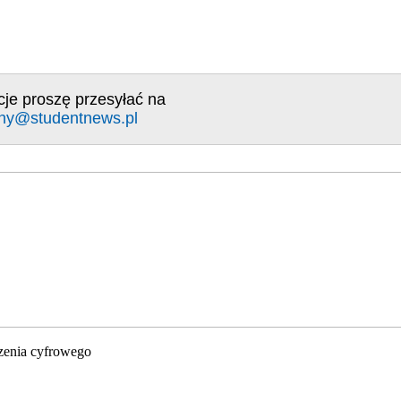
cje proszę przesyłać na
ny@studentnews.pl
zenia cyfrowego