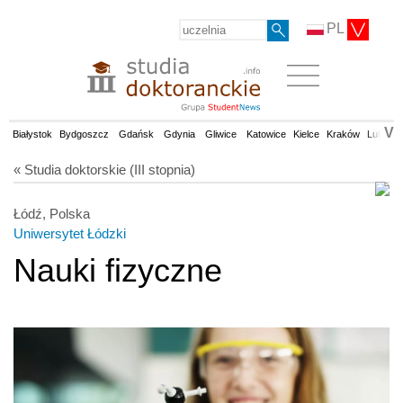
PL
V
Białystok
Bydgoszcz
Gdańsk
Gdynia
Gliwice
Katowice
Kielce
Kraków
Lublin
« Studia doktorskie (III stopnia)
Łódź, Polska
Uniwersytet Łódzki
Nauki fizyczne