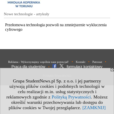
Nowe technologie - artykuły
Przełomowa technologia pozwoli na zmniejszenie wykluczenia
cyfrowego
•
•
•
Reklama - Wykorzystajmy wspólnie nasz potencjał!
Kontakt
Patronat
Praca dla studentów
formularz kontaktowy
•
Polityka Prywatności
Grupa StudentNews.pl Sp. z o.o. i jej partnerzy
używają plików cookies i podobnych technologii w
celu realizacji m.in. usług statystycznych i
reklamowych zgodnie z
Polityką Prywatności
. Możesz
określić warunki przechowywania lub dostępu do
plików cookies w Twojej przeglądarce.
[ZAMKNIJ]