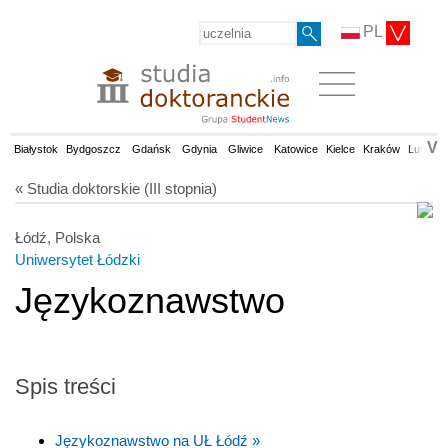
PL
V
Białystok
Bydgoszcz
Gdańsk
Gdynia
Gliwice
Katowice
Kielce
Kraków
Lublin
« Studia doktorskie (III stopnia)
Łódź, Polska
Uniwersytet Łódzki
Językoznawstwo
Spis treści
Językoznawstwo na UŁ Łódź »