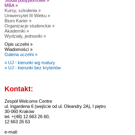
Studia podyplomowe »
MBA »
Kursy, szkolenia »
Uniwersytet III Wieku »
Biuro Karier »
Organizacje studenckie »
Akademiki »
Wydziały, jednostki »
Opis uczelni »
Wiadomości »
Galeria uczelni »
» UJ - kierunki wg matury
» UJ - kierunki bez kryteriów
Kontakt:
Zespół Welcome Centre
ul. Ingardena 6 (wejście od ul. Oleandry 2A), I piętro
30-060 Kraków
tel. +(48) 12 663 26 60,
12 663 26 63
e-mail: