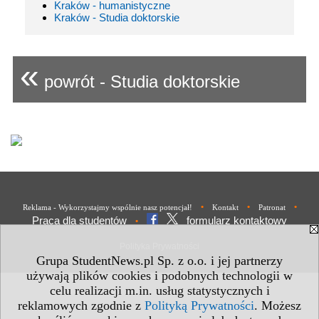
Kraków - humanistyczne
Kraków - Studia doktorskie
«
powrót - Studia doktorskie
•
•
•
Reklama - Wykorzystajmy wspólnie nasz potencjał!
Kontakt
Patronat
Praca dla studentów
formularz kontaktowy
•
Polityka Prywatności
Grupa StudentNews.pl Sp. z o.o. i jej partnerzy
używają plików cookies i podobnych technologii w
celu realizacji m.in. usług statystycznych i
reklamowych zgodnie z
Polityką Prywatności
. Możesz