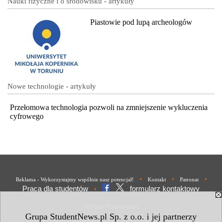
Nauki fizyczne i o środowisku - artykuły
Piastowie pod lupą archeologów
Nowe technologie - artykuły
Przełomowa technologia pozwoli na zmniejszenie wykluczenia
cyfrowego
•
•
•
Reklama - Wykorzystajmy wspólnie nasz potencjał!
Kontakt
Patronat
Praca dla studentów
formularz kontaktowy
•
Polityka Prywatności
Grupa StudentNews.pl Sp. z o.o. i jej partnerzy