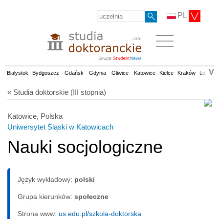
PL
V
Białystok
Bydgoszcz
Gdańsk
Gdynia
Gliwice
Katowice
Kielce
Kraków
Lublin
« Studia doktorskie (III stopnia)
Katowice, Polska
Uniwersytet Śląski w Katowicach
Nauki socjologiczne
Język wykładowy:
polski
Grupa kierunków:
społeczne
Strona www:
us.edu.pl/szkola-doktorska