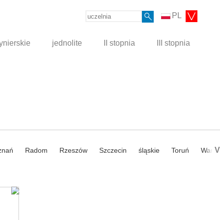
PL
ynierskie
jednolite
II stopnia
III stopnia
V
znań
Radom
Rzeszów
Szczecin
śląskie
Toruń
Wars