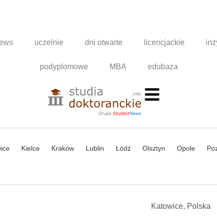
news
uczelnie
dni otwarte
licencjackie
inż
podyplomowe
MBA
edubaza
ice
Kielce
Kraków
Lublin
Łódź
Olsztyn
Opole
Po
Katowice, Polska