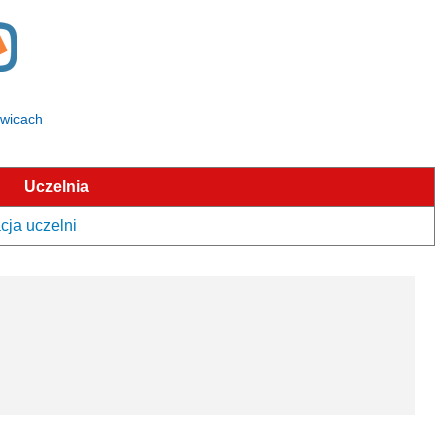
owicach
Uczelnia
cja uczelni