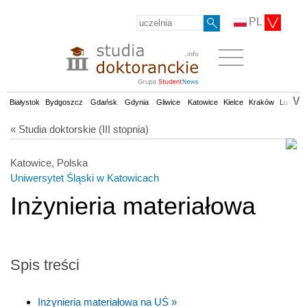
PL
V
Białystok
Bydgoszcz
Gdańsk
Gdynia
Gliwice
Katowice
Kielce
Kraków
Lublin
« Studia doktorskie (III stopnia)
Katowice, Polska
Uniwersytet Śląski w Katowicach
Inżynieria materiałowa
Spis treści
Inżynieria materiałowa na UŚ »