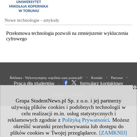
Nowe technologie - artykuły
Przełomowa technologia pozwoli na zmniejszenie wykluczenia
cyfrowego
•
•
•
Reklama - Wykorzystajmy wspólnie nasz potencjał!
Kontakt
Patronat
Praca dla studentów
formularz kontaktowy
•
Polityka Prywatności
Grupa StudentNews.pl Sp. z o.o. i jej partnerzy
używają plików cookies i podobnych technologii w
celu realizacji m.in. usług statystycznych i
reklamowych zgodnie z
Polityką Prywatności
. Możesz
określić warunki przechowywania lub dostępu do
plików cookies w Twojej przeglądarce.
[ZAMKNIJ]