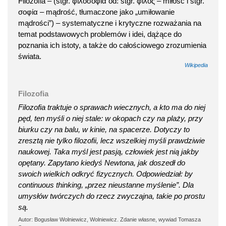
Filozofia – (stgr. φιλοσοφία od: stgr. φίλος – miłość i stgr.
σοφία – mądrość, tłumaczone jako „umiłowanie
mądrości”) – systematyczne i krytyczne rozważania na
temat podstawowych problemów i idei, dążące do
poznania ich istoty, a także do całościowego zrozumienia
świata.
Wikipedia
Filozofia
Filozofia traktuje o sprawach wiecznych, a kto ma do niej
pęd, ten myśli o niej stale: w okopach czy na plaży, przy
biurku czy na balu, w kinie, na spacerze. Dotyczy to
zresztą nie tylko filozofii, lecz wszelkiej myśli prawdziwie
naukowej. Taka myśl jest pasją, człowiek jest nią jakby
opętany. Zapytano kiedyś Newtona, jak doszedł do
swoich wielkich odkryć fizycznych. Odpowiedział: by
continuous thinking, „przez nieustanne myślenie”. Dla
umysłów twórczych do rzecz zwyczajna, takie po prostu
są.
Autor: Bogusław Wolniewicz, Wolniewicz. Zdanie własne, wywiad Tomasza