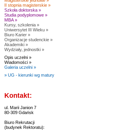
Magisterskie jednolite »
II stopnia magisterskie »
Szkoła doktorska »
Studia podyplomowe »
MBA »
Kursy, szkolenia »
Uniwersytet III Wieku »
Biuro Karier »
Organizacje studenckie »
Akademiki »
Wydziały, jednostki »
Opis uczelni »
Wiadomości »
Galeria uczelni »
» UG - kierunki wg matury
Kontakt:
ul. Marii Janion 7
80-309 Gdańsk
Biuro Rekrutacji
(budynek Rektoratu):