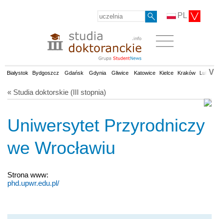
PL
V
Białystok
Bydgoszcz
Gdańsk
Gdynia
Gliwice
Katowice
Kielce
Kraków
Lublin
« Studia doktorskie (III stopnia)
Uniwersytet Przyrodniczy
we Wrocławiu
Strona www:
phd.upwr.edu.pl/