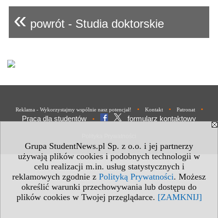
«
powrót - Studia doktorskie
•
•
•
Reklama - Wykorzystajmy wspólnie nasz potencjał!
Kontakt
Patronat
Praca dla studentów
formularz kontaktowy
•
Polityka Prywatności
Grupa StudentNews.pl Sp. z o.o. i jej partnerzy
używają plików cookies i podobnych technologii w
celu realizacji m.in. usług statystycznych i
reklamowych zgodnie z
Polityką Prywatności
. Możesz
określić warunki przechowywania lub dostępu do
plików cookies w Twojej przeglądarce.
[ZAMKNIJ]