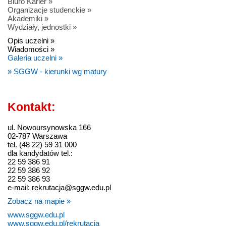
Biuro Karier »
Organizacje studenckie »
Akademiki »
Wydziały, jednostki »
Opis uczelni »
Wiadomości »
Galeria uczelni »
» SGGW - kierunki wg matury
Kontakt:
ul. Nowoursynowska 166
02-787 Warszawa
tel. (48 22) 59 31 000
dla kandydatów tel.:
22 59 386 91
22 59 386 92
22 59 386 93
e-mail: rekrutacja@sggw.edu.pl
Zobacz na mapie »
www.sggw.edu.pl
www.sggw.edu.pl/rekrutacja