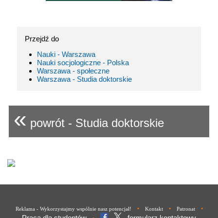
Przejdź do
Nauki - Warszawa
Nauki socjologiczne - Polska
Warszawa - społeczne
Warszawa - Studia doktorskie
«
powrót - Studia doktorskie
•
•
•
Reklama - Wykorzystajmy wspólnie nasz potencjał!
Kontakt
Patronat
Praca dla studentów
formularz kontaktowy