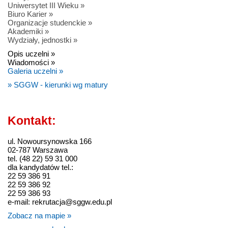
Uniwersytet III Wieku »
Biuro Karier »
Organizacje studenckie »
Akademiki »
Wydziały, jednostki »
Opis uczelni »
Wiadomości »
Galeria uczelni »
» SGGW - kierunki wg matury
Kontakt:
ul. Nowoursynowska 166
02-787 Warszawa
tel. (48 22) 59 31 000
dla kandydatów tel.:
22 59 386 91
22 59 386 92
22 59 386 93
e-mail: rekrutacja@sggw.edu.pl
Zobacz na mapie »