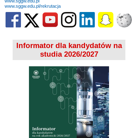
www.sggw.edu.pl
www.sggw.edu.pl/rekrutacja
Informator dla kandydatów na
studia 2026/2027