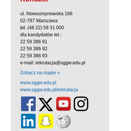
ul. Nowoursynowska 166
02-787 Warszawa
tel. (48 22) 59 31 000
dla kandydatów tel.:
22 59 386 91
22 59 386 92
22 59 386 93
e-mail: rekrutacja@sggw.edu.pl
Zobacz na mapie »
www.sggw.edu.pl
www.sggw.edu.pl/rekrutacja