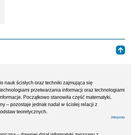
⇑
o nauk ścisłych oraz techniki zajmująca się
technologiami przetwarzania informacji oraz technologiami
nformacje. Początkowo stanowiła część matematyki,
ny – pozostaje jednak nadal w ścisłej relacji z
podstaw teoretycznych.
Wikipedia
hniczna – dawniej dział informatyki związany z