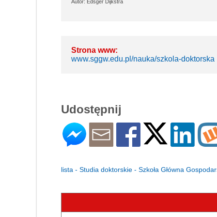
Autor: Edsger Dijkstra
Strona www:
www.sggw.edu.pl/nauka/szkola-doktorska
Udostępnij
lista - Studia doktorskie - Szkoła Główna Gospod