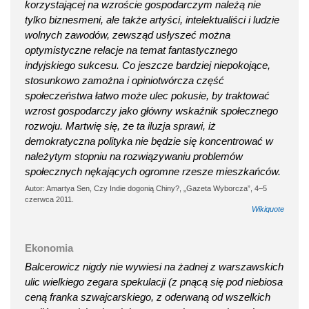
korzystającej na wzroście gospodarczym należą nie
tylko biznesmeni, ale także artyści, intelektualiści i ludzie
wolnych zawodów, zewsząd usłyszeć można
optymistyczne relacje na temat fantastycznego
indyjskiego sukcesu. Co jeszcze bardziej niepokojące,
stosunkowo zamożna i opiniotwórcza część
społeczeństwa łatwo może ulec pokusie, by traktować
wzrost gospodarczy jako główny wskaźnik społecznego
rozwoju. Martwię się, że ta iluzja sprawi, iż
demokratyczna polityka nie będzie się koncentrować w
należytym stopniu na rozwiązywaniu problemów
społecznych nękających ogromne rzesze mieszkańców.
Autor: Amartya Sen, Czy Indie dogonią Chiny?, „Gazeta Wyborcza”, 4–5
czerwca 2011.
Wikiquote
Ekonomia
Balcerowicz nigdy nie wywiesi na żadnej z warszawskich
ulic wielkiego zegara spekulacji (z pnącą się pod niebiosa
ceną franka szwajcarskiego, z oderwaną od wszelkich