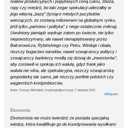
realiów produkcyjnych i popytowych ceną cukru, zboża,
ropy czy miedzi), bo taki zegar spekulacji uderzałby w
jego własną „bazę” (tysiące młodych pucybutów
wierzących, że zostaną milionerami na globalnym rynku,
jeśli tylko „państwo i polityka” z niego ostatecznie znikną).
Uwolniony pieniądz wędruje zatem po świecie, nie tylko
niepowstrzymany, ale nawet nienapiętnowany przez
Balcerowicza, Rybińskiego czy Petru. Winduje i obala,
niszczy bogactwo narodów, nawet szwajcarscy politycy i
szwajcarscy bankierzy modlą się dzisiaj do „inwestorów”,
aby zostawili w spokoju ich walutę, gdyż frank jako
waluta nie silna, ale spekulacyjna, niszczy szwajcarską
gospodarkę tak samo, jak niszczy portfele polskich czy
węgierskich kredytobiorców.
Autor: Cezary Michalski, krytykapolityczna.pl, 7 sierpnia 2011
Wikiquote
Ekonomia
Ekonomista nie może twierdzić że posiada specjalną
wiedzę, która kwalifikuje go do koordynowania wysiłkami