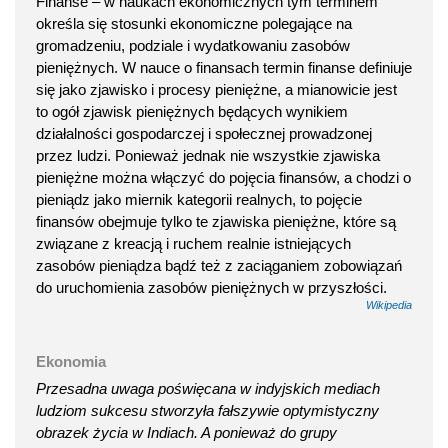
Finanse – w naukach ekonomicznych tym terminem
określa się stosunki ekonomiczne polegające na
gromadzeniu, podziale i wydatkowaniu zasobów
pieniężnych. W nauce o finansach termin finanse definiuje
się jako zjawisko i procesy pieniężne, a mianowicie jest
to ogół zjawisk pieniężnych będących wynikiem
działalności gospodarczej i społecznej prowadzonej
przez ludzi. Ponieważ jednak nie wszystkie zjawiska
pieniężne można włączyć do pojęcia finansów, a chodzi o
pieniądz jako miernik kategorii realnych, to pojęcie
finansów obejmuje tylko te zjawiska pieniężne, które są
związane z kreacją i ruchem realnie istniejących
zasobów pieniądza bądź też z zaciąganiem zobowiązań
do uruchomienia zasobów pieniężnych w przyszłości.
Wikipedia
Ekonomia
Przesadna uwaga poświęcana w indyjskich mediach
ludziom sukcesu stworzyła fałszywie optymistyczny
obrazek życia w Indiach. A ponieważ do grupy