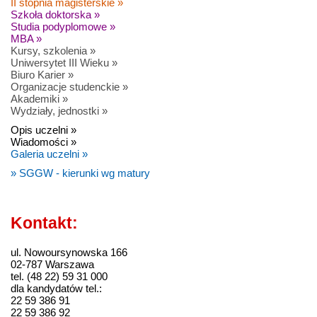
II stopnia magisterskie »
Szkoła doktorska »
Studia podyplomowe »
MBA »
Kursy, szkolenia »
Uniwersytet III Wieku »
Biuro Karier »
Organizacje studenckie »
Akademiki »
Wydziały, jednostki »
Opis uczelni »
Wiadomości »
Galeria uczelni »
» SGGW - kierunki wg matury
Kontakt:
ul. Nowoursynowska 166
02-787 Warszawa
tel. (48 22) 59 31 000
dla kandydatów tel.:
22 59 386 91
22 59 386 92