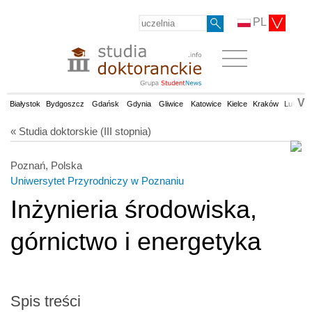
PL
V
Białystok
Bydgoszcz
Gdańsk
Gdynia
Gliwice
Katowice
Kielce
Kraków
Lublin
« Studia doktorskie (III stopnia)
Poznań, Polska
Uniwersytet Przyrodniczy w Poznaniu
Inżynieria środowiska,
górnictwo i energetyka
Spis treści