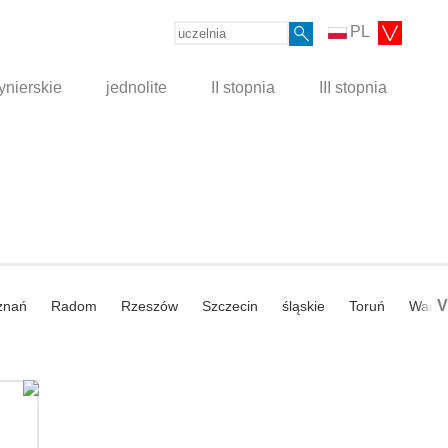
PL
ynierskie
jednolite
II stopnia
III stopnia
V
znań
Radom
Rzeszów
Szczecin
śląskie
Toruń
Wars