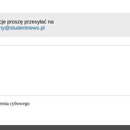
cje proszę przesyłać na
ny@studentnews.pl
zenia cyfrowego