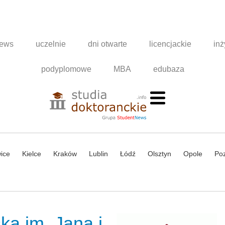
news
uczelnie
dni otwarte
licencjackie
inż
podyplomowe
MBA
edubaza
ice
Kielce
Kraków
Lublin
Łódź
Olsztyn
Opole
Po
ka im. Jana i