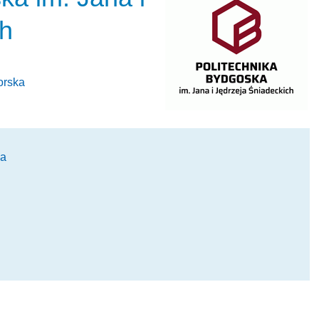
ch
orska
ja