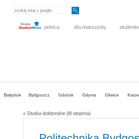
poleca:
dla maturzysty
student
Białystok
Bydgoszcz
Gdańsk
Gdynia
Gliwice
Katow
« Studia doktorskie (III stopnia)
Politechnika Bydgos