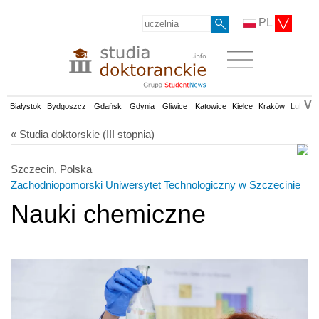
PL
V
Białystok
Bydgoszcz
Gdańsk
Gdynia
Gliwice
Katowice
Kielce
Kraków
Lublin
« Studia doktorskie (III stopnia)
Szczecin, Polska
Zachodniopomorski Uniwersytet Technologiczny w Szczecinie
Nauki chemiczne