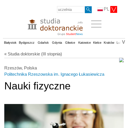
PL
V
Białystok
Bydgoszcz
Gdańsk
Gdynia
Gliwice
Katowice
Kielce
Kraków
Lublin
« Studia doktorskie (III stopnia)
Rzeszów, Polska
Politechnika Rzeszowska im. Ignacego Łukasiewicza
Nauki fizyczne