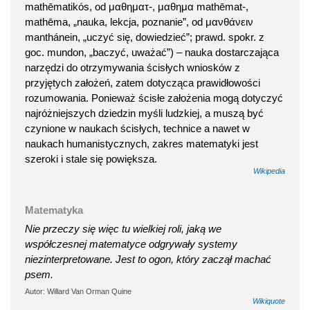
mathēmatikós, od μαθηματ-, μαθημα mathēmat-,
mathēma, „nauka, lekcja, poznanie”, od μανθάνειν
manthánein, „uczyć się, dowiedzieć”; prawd. spokr. z
goc. mundon, „baczyć, uważać”) – nauka dostarczająca
narzędzi do otrzymywania ścisłych wniosków z
przyjętych założeń, zatem dotycząca prawidłowości
rozumowania. Ponieważ ścisłe założenia mogą dotyczyć
najróżniejszych dziedzin myśli ludzkiej, a muszą być
czynione w naukach ścisłych, technice a nawet w
naukach humanistycznych, zakres matematyki jest
szeroki i stale się powiększa.
Wikipedia
Matematyka
Nie przeczy się więc tu wielkiej roli, jaką we
współczesnej matematyce odgrywały systemy
niezinterpretowane. Jest to ogon, który zaczął machać
psem.
Autor: Willard Van Orman Quine
Wikiquote