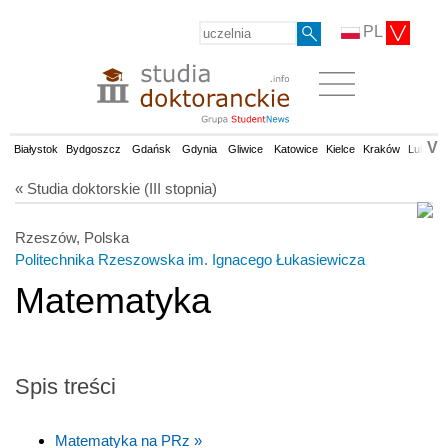
PL
V
Białystok
Bydgoszcz
Gdańsk
Gdynia
Gliwice
Katowice
Kielce
Kraków
Lublin
« Studia doktorskie (III stopnia)
Rzeszów, Polska
Politechnika Rzeszowska im. Ignacego Łukasiewicza
Matematyka
Spis treści
Matematyka na PRz »