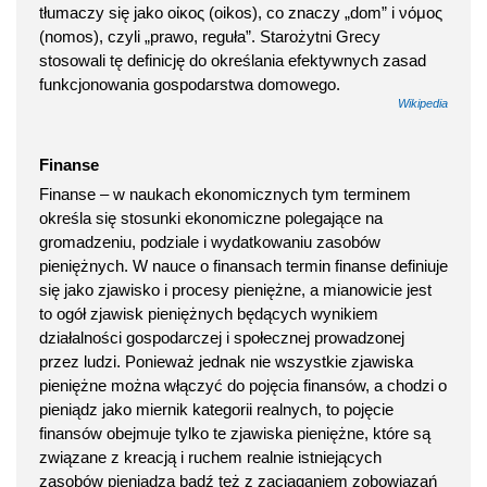
tłumaczy się jako οἰκος (oikos), co znaczy „dom” i νόμος
(nomos), czyli „prawo, reguła”. Starożytni Grecy
stosowali tę definicję do określania efektywnych zasad
funkcjonowania gospodarstwa domowego.
Wikipedia
Finanse
Finanse – w naukach ekonomicznych tym terminem
określa się stosunki ekonomiczne polegające na
gromadzeniu, podziale i wydatkowaniu zasobów
pieniężnych. W nauce o finansach termin finanse definiuje
się jako zjawisko i procesy pieniężne, a mianowicie jest
to ogół zjawisk pieniężnych będących wynikiem
działalności gospodarczej i społecznej prowadzonej
przez ludzi. Ponieważ jednak nie wszystkie zjawiska
pieniężne można włączyć do pojęcia finansów, a chodzi o
pieniądz jako miernik kategorii realnych, to pojęcie
finansów obejmuje tylko te zjawiska pieniężne, które są
związane z kreacją i ruchem realnie istniejących
zasobów pieniądza bądź też z zaciąganiem zobowiązań