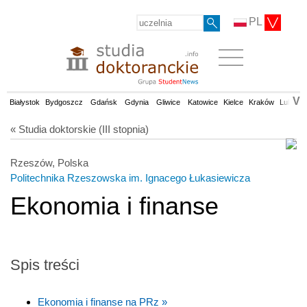
PL
V
Białystok
Bydgoszcz
Gdańsk
Gdynia
Gliwice
Katowice
Kielce
Kraków
Lublin
« Studia doktorskie (III stopnia)
Rzeszów, Polska
Politechnika Rzeszowska im. Ignacego Łukasiewicza
Ekonomia i finanse
Spis treści
Ekonomia i finanse na PRz »